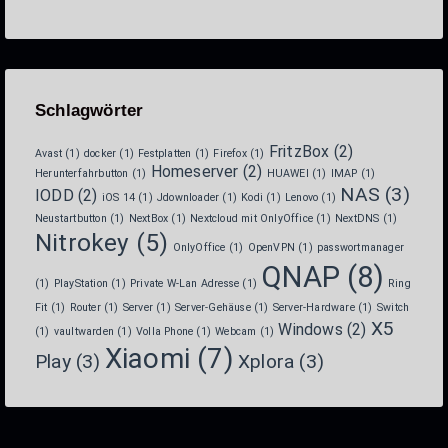
Schlagwörter
FritzBox
(2)
Avast
(1)
docker
(1)
Festplatten
(1)
Firefox
(1)
Homeserver
(2)
Herunterfahrbutton
(1)
HUAWEI
(1)
IMAP
(1)
NAS
(3)
IODD
(2)
iOS 14
(1)
Jdownloader
(1)
Kodi
(1)
Lenovo
(1)
Neustartbutton
(1)
NextBox
(1)
Nextcloud mit OnlyOffice
(1)
NextDNS
(1)
Nitrokey
(5)
OnlyOffice
(1)
OpenVPN
(1)
passwortmanager
QNAP
(8)
(1)
PlayStation
(1)
Private W-Lan Adresse
(1)
Ring
Fit
(1)
Router
(1)
Server
(1)
Server-Gehäuse
(1)
Server-Hardware
(1)
Switch
X5
Windows
(2)
(1)
vaultwarden
(1)
Volla Phone
(1)
Webcam
(1)
Xiaomi
(7)
Play
(3)
Xplora
(3)