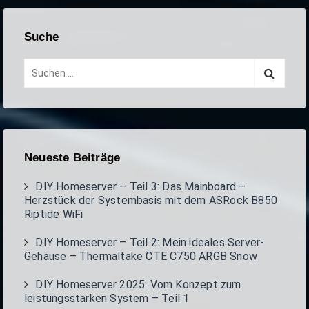
Suche
S
u
c
h
e
n
n
Neueste Beiträge
a
c
DIY Homeserver – Teil 3: Das Mainboard –
h
Herzstück der Systembasis mit dem ASRock B850
:
Riptide WiFi
DIY Homeserver – Teil 2: Mein ideales Server-
Gehäuse – Thermaltake CTE C750 ARGB Snow
DIY Homeserver 2025: Vom Konzept zum
leistungsstarken System – Teil 1